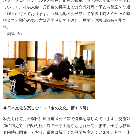
スク・フェイスシールドの着用、部屋の換気、盤・駒の消毒等を実施し
ています。将棋大会・月例会の再開までは交流対局・子ども教室を毎週
土曜日に行っております。（城北地区公民館にて午後１時３０分〜５時
頃まで）関心のある方は是非おいで下さい。見学・体験は随時可能で
す。
（鍋島 治）
◆
日本文化を楽しむ！（「さの文化」第１５号）
私たちは毎月土曜日に城北地区公民館で将棋を楽しんでいます。交流対
局に加えて、詰め将棋・次の一手問題なども行っています。子ども教室
も同時に開催しており、最近は親子での見学も増えています。見学・体