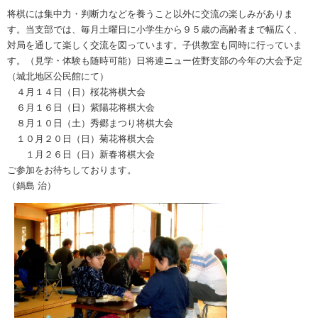
将棋には集中力・判断力などを養うこと以外に交流の楽しみがありま
す。当支部では、毎月土曜日に小学生から９５歳の高齢者まで幅広く、
対局を通して楽しく交流を図っています。子供教室も同時に行っていま
す。（見学・体験も随時可能）日将連ニュー佐野支部の今年の大会予定
（城北地区公民館にて）
４月１４日（日）桜花将棋大会
６月１６日（日）紫陽花将棋大会
８月１０日（土）秀郷まつり将棋大会
１０月２０日（日）菊花将棋大会
１月２６日（日）新春将棋大会
ご参加をお待ちしております。
（鍋島 治）