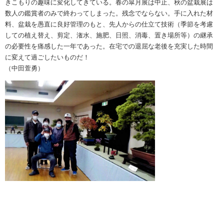
きこもりの趣味に変化してきている。春の皐月展は中止、秋の盆栽展は
数人の鑑賞者のみで終わってしまった。残念でならない。手に入れた材
料、盆栽を愚直に良好管理のもと、先人からの仕立て技術（季節を考慮
しての植え替え、剪定、潅水、施肥、日照、消毒、置き場所等）の継承
の必要性を痛感した一年であった。在宅での退屈な老後を充実した時間
に変えて過ごしたいものだ！
（中田萱勇）