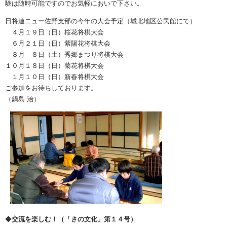
験は随時可能ですのでお気軽においで下さい。
日将連ニュー佐野支部の今年の大会予定（城北地区公民館にて）
４月１９日（日）桜花将棋大会
６月２１日（日）紫陽花将棋大会
８月 ８日（土）秀郷まつり将棋大会
１０月１８日（日）菊花将棋大会
１月１０日（日）新春将棋大会
ご参加をお待ちしております。
（鍋島 治）
◆
交流を楽しむ！（「さの文化」第１４号）