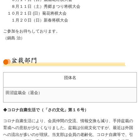
８月１１日（土）秀郷まつり将棋大会
１０月２１日 (日）菊花将棋大会
１月２０日（日）新春将棋大会
ご参加をお待ちしております。
（鍋島 治）
団体名
田沼盆栽会（退会）
◆
コロナ自粛生活で
（「さの文化」第１６号）
コロナ自粛生活により、会員仲間の交流、情報交換も減り、手持盆栽の
育成への意欲が少なくなりました。盆栽は伝統文化ですが、最近は外国
への流出が多いのが現状。当支部は会員の老齢化、コロナ自粛等で、引