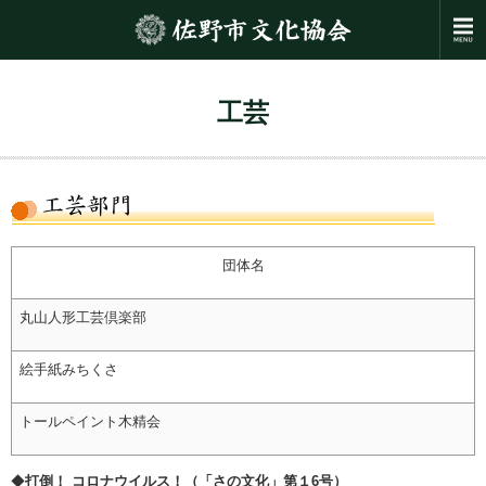
工芸
団体名
丸山人形工芸倶楽部
絵手紙みちくさ
トールペイント木精会
◆
打倒！ コロナウイルス！（「さの文化」第１6号）