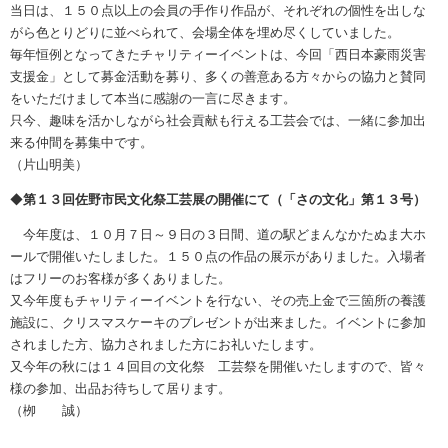
当日は、１５０点以上の会員の手作り作品が、それぞれの個性を出しな
がら色とりどりに並べられて、会場全体を埋め尽くしていました。
毎年恒例となってきたチャリティーイベントは、今回「西日本豪雨災害
支援金」として募金活動を募り、多くの善意ある方々からの協力と賛同
をいただけまして本当に感謝の一言に尽きます。
只今、趣味を活かしながら社会貢献も行える工芸会では、一緒に参加出
来る仲間を募集中です。
（片山明美）
◆
第１３回佐野市民文化祭工芸展の開催にて（「さの文化」第１３号）
今年度は、１０月７日～９日の３日間、道の駅どまんなかたぬま大ホ
ールで開催いたしました。１５０点の作品の展示がありました。入場者
はフリーのお客様が多くありました。
又今年度もチャリティーイベントを行ない、その売上金で三箇所の養護
施設に、クリスマスケーキのプレゼントが出来ました。イベントに参加
されました方、協力されました方にお礼いたします。
又今年の秋には１４回目の文化祭 工芸祭を開催いたしますので、皆々
様の参加、出品お待ちして居ります。
（栁 誠）