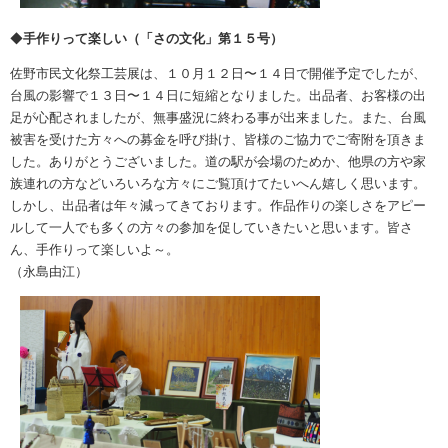
◆
手作りって楽しい（「さの文化」第１５号）
佐野市民文化祭工芸展は、１０月１２日〜１４日で開催予定でしたが、
台風の影響で１３日〜１４日に短縮となりました。出品者、お客様の出
足が心配されましたが、無事盛況に終わる事が出来ました。また、台風
被害を受けた方々への募金を呼び掛け、皆様のご協力でご寄附を頂きま
した。ありがとうございました。道の駅が会場のためか、他県の方や家
族連れの方などいろいろな方々にご覧頂けてたいへん嬉しく思います。
しかし、出品者は年々減ってきております。作品作りの楽しさをアピー
ルして一人でも多くの方々の参加を促していきたいと思います。皆さ
ん、手作りって楽しいよ～。
（永島由江）