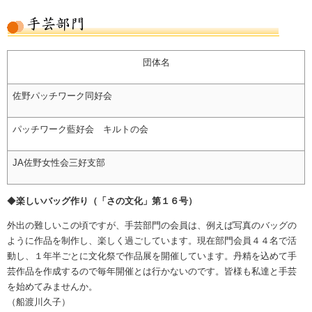
団体名
佐野パッチワーク同好会
パッチワーク藍好会 キルトの会
JA佐野女性会三好支部
◆
楽しいバッグ作り​（「さの文化」第１６号）
外出の難しいこの頃ですが、手芸部門の会員は、例えば写真のバッグの
ように作品を制作し、楽しく過ごしています。現在部門会員４４名で活
動し、１年半ごとに文化祭で作品展を開催しています。丹精を込めて手
芸作品を作成するので毎年開催とは行かないのです。皆様も私達と手芸
を始めてみませんか。
（船渡川久子）