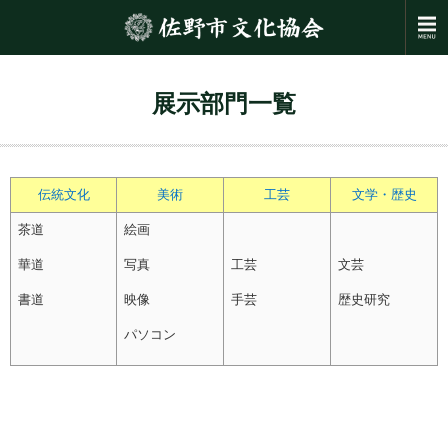
展示部門一覧
伝統文化
美術
工芸
文学・歴史
茶道
絵画
華道
写真
工芸
文芸
書道
映像
手芸
歴史研究
パソコン